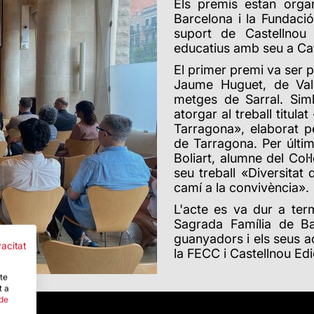
Els premis estan organ
Barcelona i la Fundaci
suport de Castellnou 
educatius amb seu a Ca
El primer premi va ser 
Jaume Huguet, de Valls
metges de Sarral. Sim
atorgar al treball titula
Tarragona», elaborat p
de Tarragona. Per últim
Boliart, alumne del Col·
seu treball «Diversitat d
camí a la convivència».
L'acte es va dur a te
Sagrada Família de Ba
guanyadors i els seus 
vacitat
la FECC i Castellnou Edi
-te
t a
 de