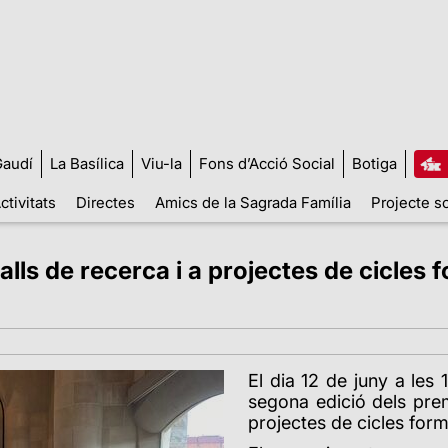
audí
La Basílica
Viu-la
Fons d’Acció Social
Botiga
ctivitats
Directes
Amics de la Sagrada Família
Projecte so
alls de recerca i a projectes de cicles 
El dia 12 de juny a les 
segona edició dels prem
projectes de cicles forma