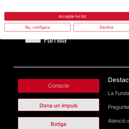
Accepta-ho tot
No, configura
Declina
Destac
Contacte
La Funda
Dona un impuls
Pregunte
Atenció a
Botiga