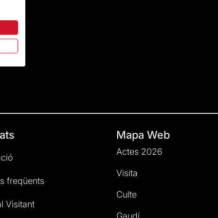
ats
Mapa Web
Actes 2026
ció
Visita
s freqüents
Culte
l Visitant
Gaudí