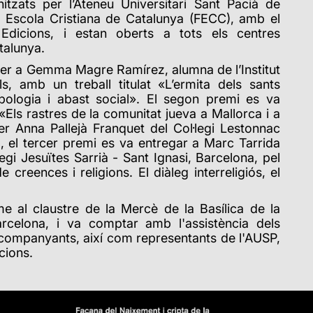
itzats per l’Ateneu Universitari Sant Pacià de
ó Escola Cristiana de Catalunya (FECC), amb el
Edicions, i estan oberts a tots els centres
talunya.
per a Gemma Magre Ramírez, alumna de l’Institut
, amb un treball titulat «L’ermita dels sants
bologia i abast social». El segon premi es va
t «Els rastres de la comunitat jueva a Mallorca i a
er Anna Pallejà Franquet del Col·legi Lestonnac
, el tercer premi es va entregar a Marc Tarrida
legi Jesuïtes Sarrià - Sant Ignasi, Barcelona, pel
e creences i religions. El diàleg interreligiós, el
rme al
claustre de la Mercè
de la Basílica de la
rcelona, i va comptar amb l'assistència dels
acompanyants, així com representants de l'AUSP,
cions.