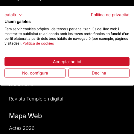
Atenció al Visitant
català
Política de privacitat
Usem galetes
Normativa i condicions de compra
Fem servir cookies pròpies i de tercers per analitzar l'ús del lloc web i
mostrar-te publicitat relacionada amb les teves preferències en funció d'un
perfil elaborat a partir dels teus hàbits de navegació (per exemple, pàgines
Notícies i Actualitat
visitades).
Política de cookies
Agenda
Accepta-ho tot
Dona un impuls
No, configura
Declina
Actes2026
Revista Temple en digital
Mapa Web
Actes 2026