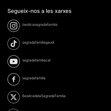
Segueix-nos a les xarxes
basilicasagradafamilia
sagradafamiliagaudi
sagradafamiliacat
sagradafamilia
BasilicadelaSagradaFamilia