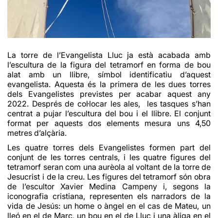
La torre de l’Evangelista Lluc ja està acabada amb
l’escultura de la figura del tetramorf en forma de bou
alat amb un llibre, símbol identificatiu d’aquest
evangelista. Aquesta és la primera de les dues torres
dels Evangelistes previstes per acabar aquest any
2022. Després de col·locar les ales, les tasques s’han
centrat a pujar l’escultura del bou i el llibre.
El
conjunt
format per aquests dos elements mesura uns 4,50
metres d’alçària.
Les quatre torres dels Evangelistes formen part del
conjunt de les torres centrals, i les quatre figures del
tetramorf seran com una aurèola al voltant de la torre de
Jesucrist i de la creu. Les figures del tetramorf són obra
de l’escultor Xavier Medina Campeny i, segons la
iconografia cristiana, representen els narradors de la
vida de Jesús: un home o àngel en el cas de Mateu, un
lleó en el de Marc, un bou en el de Lluc i una àliga en el