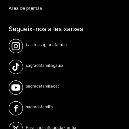
Àrea de premsa
Segueix-nos a les xarxes
basilicasagradafamilia
sagradafamiliagaudi
sagradafamiliacat
sagradafamilia
BasilicadelaSagradaFamilia