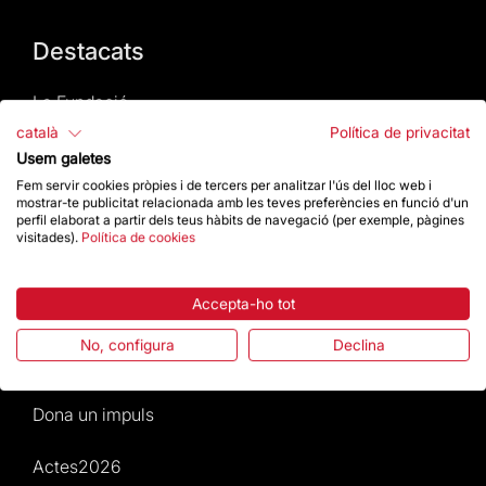
Destacats
La Fundació
català
Política de privacitat
Preguntes freqüents
Usem galetes
Fem servir cookies pròpies i de tercers per analitzar l'ús del lloc web i
mostrar-te publicitat relacionada amb les teves preferències en funció d'un
Atenció al Visitant
perfil elaborat a partir dels teus hàbits de navegació (per exemple, pàgines
visitades).
Política de cookies
Normativa i condicions de compra
Accepta-ho tot
Notícies i Actualitat
No, configura
Declina
Agenda
Dona un impuls
Actes2026