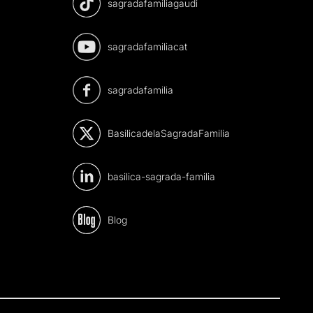
sagradafamiliagaudi
sagradafamiliacat
sagradafamilia
BasilicadelaSagradaFamilia
basilica-sagrada-familia
Blog