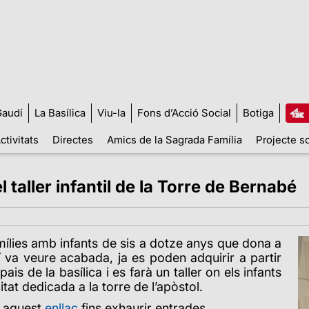
audí
La Basílica
Viu-la
Fons d’Acció Social
Botiga
ctivitats
Directes
Amics de la Sagrada Família
Projecte so
 taller infantil de la Torre de Bernabé
famílies amb infants de sis a dotze anys que dona a
 va veure acabada, ja es poden adquirir a partir
pais de la basílica i es farà un taller on els infants
tat dedicada a la torre de l’apòstol.
n aquest
enllaç
fins exhaurir entrades.