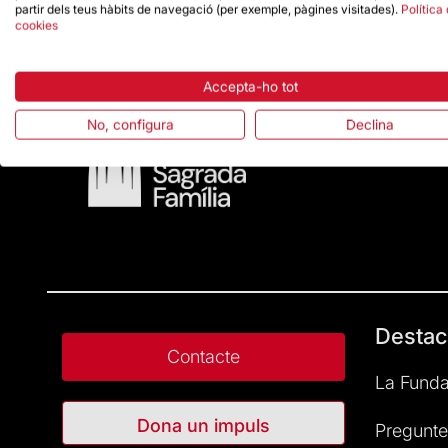
partir dels teus hàbits de navegació (per exemple, pàgines visitades).
Política
cookies
Accepta-ho tot
No, configura
Declina
Destac
Contacte
La Funda
Dona un impuls
Pregunte