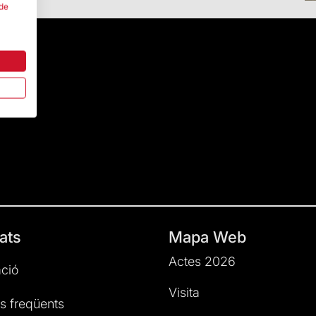
 de
ats
Mapa Web
Actes 2026
ció
Visita
s freqüents