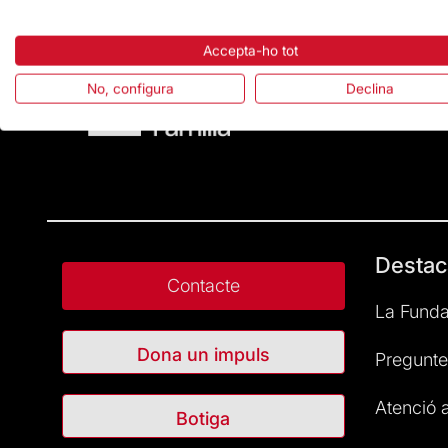
Accepta-ho tot
No, configura
Declina
Destac
Contacte
La Funda
Dona un impuls
Pregunte
Atenció a
Botiga