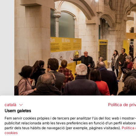
català
Política de pri
Usem galetes
els viatges i la cabdal obra escrita que ens ha ll
Fem servir cookies pròpies i de tercers per analitzar l'ús del lloc web i mostrar
publicitat relacionada amb les teves preferències en funció d'un perfil elabora
partir dels teus hàbits de navegació (per exemple, pàgines visitades).
Política
cookies