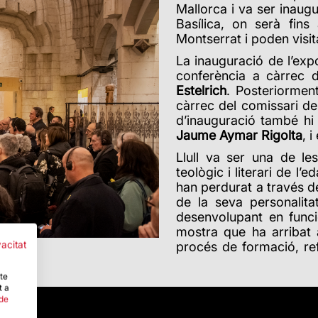
Mallorca i va ser inaug
Basílica, on serà fins
Montserrat i poden visit
La inauguració de l’expo
conferència a càrrec d
Estelrich
. Posteriorment
càrrec del comissari de 
d’inauguració també hi v
Jaume Aymar Rigolta
, 
Llull va ser una de le
teològic i literari de l’
han perdurat a través d
de la seva personalita
desenvolupant en func
mostra que ha arribat a
vacitat
procés de formació, ref
egat.
-te
t a
 de