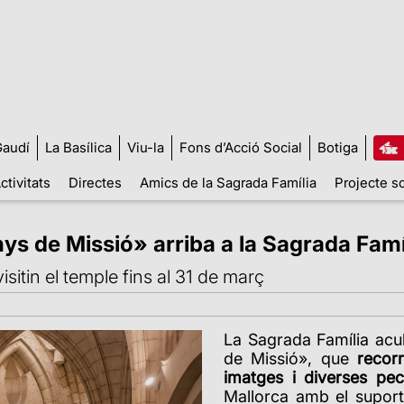
audí
La Basílica
Viu-la
Fons d’Acció Social
Botiga
ctivitats
Directes
Amics de la Sagrada Família
Projecte so
ys de Missió» arriba a la Sagrada Famí
sitin el temple fins al 31 de març
La Sagrada Família acul
de Missió», que
recor
imatges i diverses pe
Mallorca amb el suport 