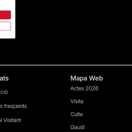
ats
Mapa Web
Actes 2026
ció
Visita
s freqüents
Culte
l Visitant
Gaudí