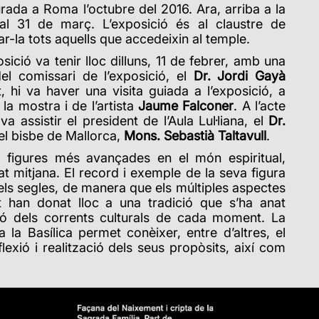
urada a Roma l’octubre del 2016. Ara, arriba a la
 al 31 de març. L’exposició és al claustre de
ar-la tots aquells que accedeixin al temple.
sició va tenir lloc dilluns, 11 de febrer, amb una
el comissari de l’exposició, el
Dr. Jordi Gayà
, hi va haver una visita guiada a l’exposició, a
la mostra i de l’artista
Jaume Falconer
. A l’acte
a assistir el president de l’Aula Lul·liana, el
Dr.
i el bisbe de Mallorca,
Mons. Sebastià Taltavull
.
s figures més avançades en el món espiritual,
edat mitjana. El record i exemple de la seva figura
els segles, de manera que els múltiples aspectes
t han donat lloc a una tradició que s’ha anat
ió dels corrents culturals de cada moment. La
 la Basílica permet conèixer, entre d’altres, el
lexió i realització dels seus propòsits, així com