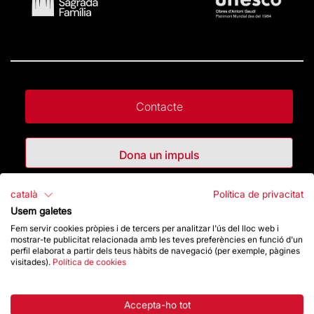
Contacte
Dona un impuls
català
Política de privacitat
Botiga
Usem galetes
Fem servir cookies pròpies i de tercers per analitzar l'ús del lloc web i
mostrar-te publicitat relacionada amb les teves preferències en funció d'un
Destacats
perfil elaborat a partir dels teus hàbits de navegació (per exemple, pàgines
visitades).
Política de cookies
La Fundació
Accepta-ho tot