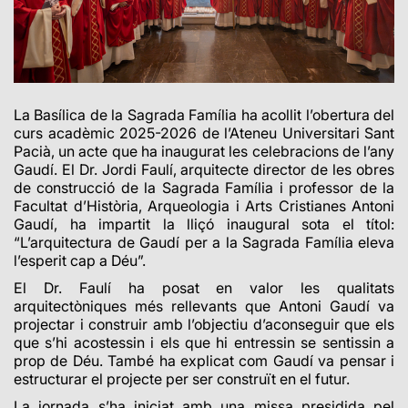
La Basílica de la Sagrada Família ha acollit l’obertura del
curs acadèmic 2025-2026 de l’Ateneu Universitari Sant
Pacià, un acte que ha inaugurat les celebracions de l’any
Gaudí. El Dr. Jordi Faulí, arquitecte director de les obres
de construcció de la Sagrada Família i professor de la
Facultat d’Història, Arqueologia i Arts Cristianes Antoni
Gaudí, ha impartit la lliçó inaugural sota el títol:
“L’arquitectura de Gaudí per a la Sagrada Família eleva
l’esperit cap a Déu”.
El Dr. Faulí ha posat en valor les qualitats
arquitectòniques més rellevants que Antoni Gaudí va
projectar i construir amb l’objectiu d’aconseguir que els
que s’hi acostessin i els que hi entressin se sentissin a
prop de Déu. També ha explicat com Gaudí va pensar i
estructurar el projecte per ser construït en el futur.
La jornada s’ha iniciat amb una missa presidida pel