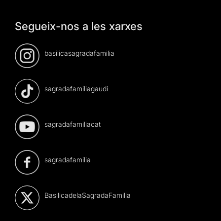
Segueix-nos a les xarxes
basilicasagradafamilia
sagradafamiliagaudi
sagradafamiliacat
sagradafamilia
BasilicadelaSagradaFamilia