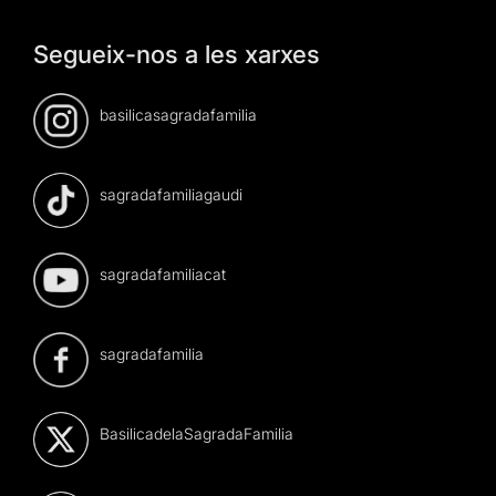
Segueix-nos a les xarxes
basilicasagradafamilia
sagradafamiliagaudi
sagradafamiliacat
sagradafamilia
BasilicadelaSagradaFamilia