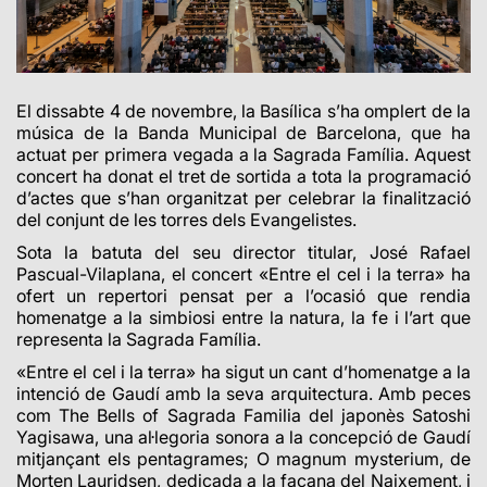
El dissabte 4 de novembre, la Basílica s’ha omplert de la
música de la Banda Municipal de Barcelona, que ha
actuat per primera vegada a la Sagrada Família. Aquest
concert ha donat el tret de sortida a tota la programació
d’actes que s’han organitzat per celebrar la finalització
del conjunt de les torres dels Evangelistes.
Sota la batuta del seu director titular, José Rafael
Pascual-Vilaplana, el concert «Entre el cel i la terra» ha
ofert un repertori pensat per a l’ocasió que rendia
homenatge a la simbiosi entre la natura, la fe i l’art que
representa la Sagrada Família.
«Entre el cel i la terra» ha sigut un cant d’homenatge a la
intenció de Gaudí amb la seva arquitectura. Amb peces
com The Bells of Sagrada Familia del japonès Satoshi
Yagisawa, una al·legoria sonora a la concepció de Gaudí
mitjançant els pentagrames; O magnum mysterium, de
Morten Lauridsen, dedicada a la façana del Naixement, i