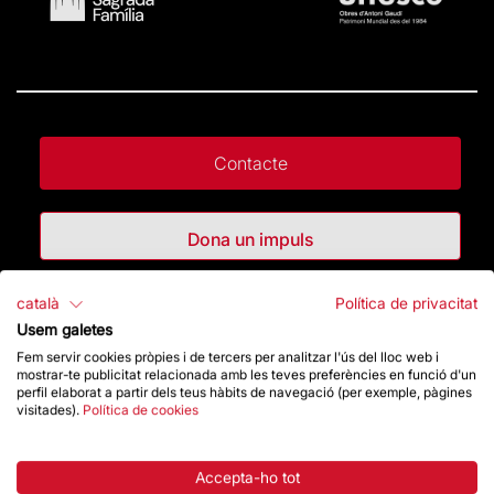
Contacte
Dona un impuls
català
Política de privacitat
Botiga
Usem galetes
Fem servir cookies pròpies i de tercers per analitzar l'ús del lloc web i
mostrar-te publicitat relacionada amb les teves preferències en funció d'un
Destacats
perfil elaborat a partir dels teus hàbits de navegació (per exemple, pàgines
visitades).
Política de cookies
La Fundació
Accepta-ho tot
Preguntes freqüents