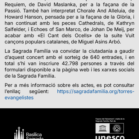
Requiem, de David Maslanka, per a la façana de la
Passió. També han interpretat Chorale And Alleluia, de
Howard Hanson, pensada per a la façana de la Glòria, i
han continuat amb les peces Cathedrals, de Kathryn
Salfelder, i Echoes of San Marco, de Johan De Meij, per
acabar amb «El Cant dels Ocells» de la suite Vuit
cançons populars catalanes, de Miguel Asins Arbó.
La Sagrada Família va convidar la ciutadania a gaudir
d’aquest concert amb el sorteig de 640 entrades, i en
total s’hi van inscriure 42.798 persones a través del
formulari disponible a la pàgina web i les xarxes socials
de la Sagrada Família.
Per a més informació sobre els actes, es pot consultar
l’enllaç següent:
https://sagradafamilia.org/torres-
evangelistes