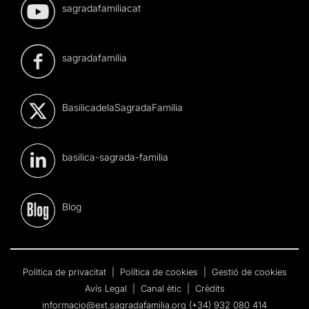
sagradafamiliacat
sagradafamilia
BasilicadelaSagradaFamilia
basilica-sagrada-familia
Blog
Política de privacitat
|
Política de cookies
|
Gestió de cookies
Avís Legal
|
Canal ètic
|
Crèdits
informacio@ext.sagradafamilia.org
(+34) 932 080 414