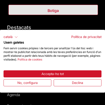
Botiga
Destacats
català
Política de privacitat
La Fundació
Usem galetes
Fem servir cookies pròpies i de tercers per analitzar l'ús del lloc web i
Preguntes freqüents
mostrar-te publicitat relacionada amb les teves preferències en funció d'un
perfil elaborat a partir dels teus hàbits de navegació (per exemple, pàgines
visitades).
Política de cookies
Atenció al Visitant
Normativa i condicions de compra
Accepta-ho tot
No, configura
Declina
Notícies i Actualitat
Agenda