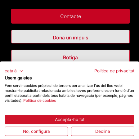
Contacte
Dona un impuls
Botiga
català
Política de privacitat
Usem galetes
Destacats
Fem servir cookies pròpies i de tercers per analitzar l'ús del lloc web i
mostrar-te publicitat relacionada amb les teves preferències en funció d'un
La Fundació
perfil elaborat a partir dels teus hàbits de navegació (per exemple, pàgines
visitades).
Política de cookies
Preguntes freqüents
Accepta-ho tot
Atenció al Visitant
No, configura
Declina