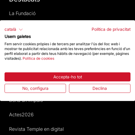
La Fundació
Preguntes freqüents
català
Política de privacitat
Usem galetes
Atenció al Visitant
Fem servir cookies pròpies i de tercers per analitzar l'ús del lloc web i
mostrar-te publicitat relacionada amb les teves preferències en funció d'un
perfil elaborat a partir dels teus hàbits de navegació (per exemple, pàgines
Normativa i condicions de compra
visitades).
Política de cookies
Notícies i Actualitat
Accepta-ho tot
Agenda
No, configura
Declina
Dona un impuls
Actes2026
Revista Temple en digital