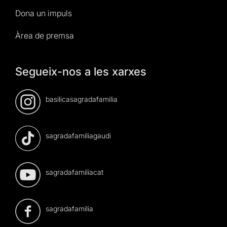
Dona un impuls
Àrea de premsa
Segueix-nos a les xarxes
basilicasagradafamilia
sagradafamiliagaudi
sagradafamiliacat
sagradafamilia