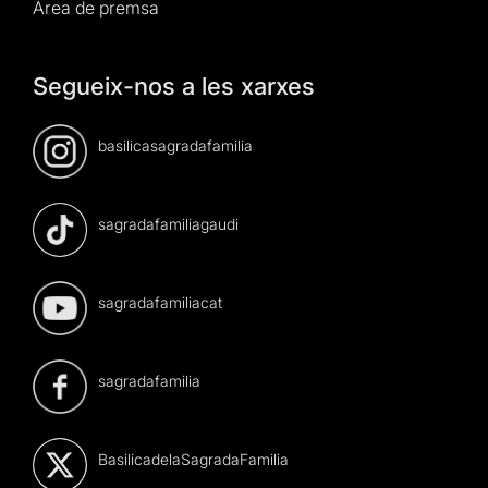
Àrea de premsa
Segueix-nos a les xarxes
basilicasagradafamilia
sagradafamiliagaudi
sagradafamiliacat
sagradafamilia
BasilicadelaSagradaFamilia