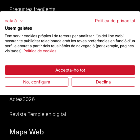
Preguntes freqüents
català
Política de privacitat
Atenció al Visitant
Usem galetes
Fem servir cookies pròpies i de tercers per analitzar l'ús del lloc web i
Normativa i condicions de compra
mostrar-te publicitat relacionada amb les teves preferències en funció d'un
perfil elaborat a partir dels teus hàbits de navegació (per exemple, pàgines
visitades).
Política de cookies
Notícies i Actualitat
Agenda
Accepta-ho tot
No, configura
Declina
Dona un impuls
Actes2026
Revista Temple en digital
Mapa Web