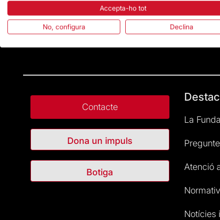
Accepta-ho tot
No, configura
Declina
Destac
Contacte
La Funda
Dona un impuls
Pregunte
Atenció a
Botiga
Normativ
Notícies i