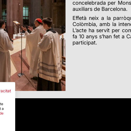
concelebrada per Mons.
auxiliars de Barcelona.
Effetà neix a la parr
Colòmbia, amb la inten
L’acte ha servit per 
fa 10 anys s’han fet a 
participat.
vacitat
-te
t a
 de