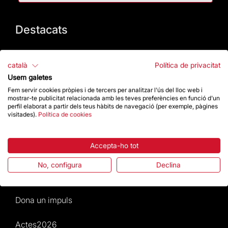
Destacats
La Fundació
català
Política de privacitat
Preguntes freqüents
Usem galetes
Fem servir cookies pròpies i de tercers per analitzar l'ús del lloc web i
mostrar-te publicitat relacionada amb les teves preferències en funció d'un
Atenció al Visitant
perfil elaborat a partir dels teus hàbits de navegació (per exemple, pàgines
visitades).
Política de cookies
Normativa i condicions de compra
Accepta-ho tot
Notícies i Actualitat
No, configura
Declina
Agenda
Dona un impuls
Actes2026