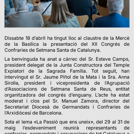
Dissabte 18 d’abril ha tingut lloc al claustre de la Mercè
de la Basílica la presentació del XII Congrés de
Confraries de Setmana Santa de Catalunya.
La benvinguda ha anat a càrrec del Sr. Esteve Camps,
president delegat de la Junta Constructora del Temple
Expiatori de la Sagrada Família. Tot seguit, han
intervingut el Sr. Jaume Piñol de la Mata i la Sra. Anna
Sirolla, president i vicepresidenta de l’Agrupació
d’Associacions de Setmana Santa de Reus, entitat
organitzadora del congrés d’enguany. L’acte ha estat
moderat i clos pel Sr. Manuel Zamora, director del
Secretariat Diocesà de Germandats i Confraries de
l’Arxidiòcesi de Barcelona.
Sota el lema «La Passió que ens uneix», del 29 al 31 de
maig l’esdeveniment reunirà representants de
confraries, germandats i agrupacions de tot Catalunya a