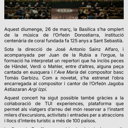
Aquest diumenge, 26 de març, la Basílica s’ha omplert
de la música de l’Orfeón Donostiarra, institució
centenària de coral fundada fa 125 anys a Sant Sebastià.
Sota la direcció de José Antonio Sainz Alfaro, i
acompanyada per Juan de la Rubia a l’orgue, la
formació ha interpretat un repertori que ha inclòs peces
de Händel, Verdi o Mahler, entre d’altres, alguna peça
cantada en eusquera i l’
Ave María
del compositor basc
Tomás Garbizu. Com a novetat, s’ha estrenat l’obra
encarregada al compositor i cantor de l’Orfeón Jagoba
Astiazaran
Argi Izpi
.
Aquest concert ha sigut possible també gràcies a la
col·laboració de TUI experiences, plataforma que
permet als viatgers d’arreu del món reservar a l’instant
milers d’excursions, activitats i entrades per a atraccions
i llocs d’interès turístic a més de 100 països.