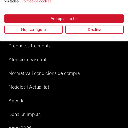
visitades).
Política de cookies
Destacats
Accepta-ho tot
No, configura
Declina
La Fundació
Preguntes freqüents
Atenció al Visitant
Normativa i condicions de compra
Notícies i Actualitat
Agenda
Dona un impuls
Actes2026