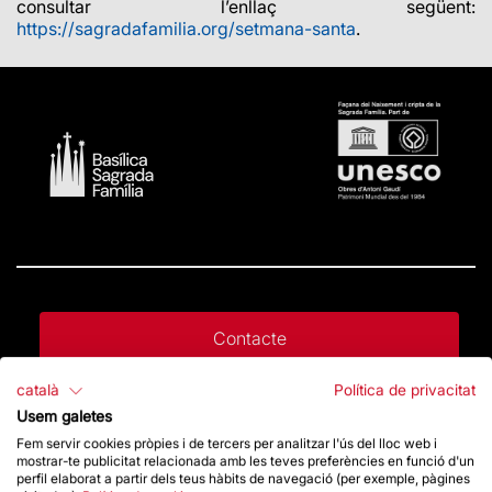
consultar l’enllaç següent:
https://sagradafamilia.org/setmana-santa
.
Contacte
català
Política de privacitat
Dona un impuls
Usem galetes
Fem servir cookies pròpies i de tercers per analitzar l'ús del lloc web i
mostrar-te publicitat relacionada amb les teves preferències en funció d'un
perfil elaborat a partir dels teus hàbits de navegació (per exemple, pàgines
Botiga