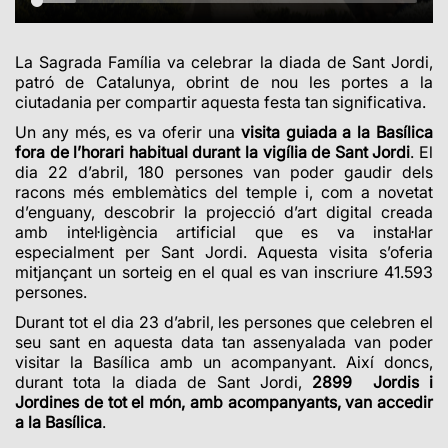
La Sagrada Família va celebrar la diada de Sant Jordi,
patró de Catalunya, obrint
de nou les portes a la
ciutadania per compartir aquesta festa tan significativa.
Un any més, es va oferir una
visita guiada a la Basílica
fora de l’horari habitual durant la vigília de Sant Jordi
. El
dia 22 d’abril, 180 persones van poder gaudir dels
racons més emblemàtics del temple i, com a novetat
d’enguany, descobrir
la projecció d’art digital creada
amb intel·ligència artificial que es va instal·lar
especialment per Sant Jordi.
Aquesta visita s’oferia
mitjançant un sorteig en el qual es van inscriure 41.593
persones.
Durant tot el dia 23 d’abril, les persones que celebren el
seu sant en aquesta data tan assenyalada van poder
visitar la Basílica amb un acompanyant. Així doncs,
durant tota la diada de Sant Jordi,
2899
Jordis i
Jordines de tot el món, amb acompanyants, van accedir
a la Basílica
.