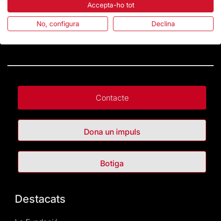
Accepta-ho tot
No, configura
Declina
Contacte
Dona un impuls
Botiga
Destacats