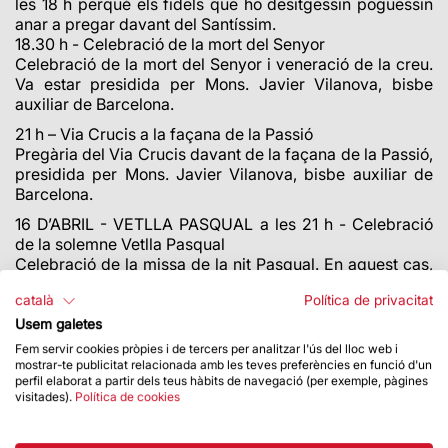
les 18 h perquè els fidels que ho desitgessin poguessin
anar a pregar davant del Santíssim.
18.30 h - Celebració de la mort del Senyor
Celebració de la mort del Senyor i veneració de la creu.
Va estar presidida per Mons. Javier Vilanova, bisbe
auxiliar de Barcelona.
21 h – Via Crucis a la façana de la Passió
Pregària del Via Crucis davant de la façana de la Passió,
presidida per Mons. Javier Vilanova, bisbe auxiliar de
Barcelona.
16 D’ABRIL - VETLLA PASQUAL a les 21 h - Celebració
de la solemne Vetlla Pasqual
Celebració de la missa de la nit Pasqual. En aquest cas,
va ser presidida Mons. Sergi Gordo, bisbe auxiliar de
català
Política de privacitat
Barcelona
Usem galetes
Més informació de les misses de la parròquia
AQUÍ.
Fem servir cookies pròpies i de tercers per analitzar l'ús del lloc web i
mostrar-te publicitat relacionada amb les teves preferències en funció d'un
perfil elaborat a partir dels teus hàbits de navegació (per exemple, pàgines
visitades).
Política de cookies