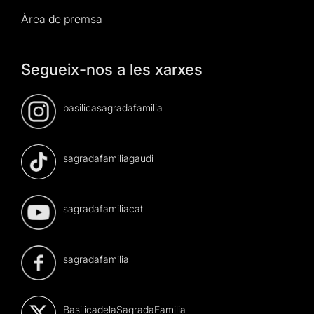
Àrea de premsa
Segueix-nos a les xarxes
basilicasagradafamilia
sagradafamiliagaudi
sagradafamiliacat
sagradafamilia
BasilicadelaSagradaFamilia