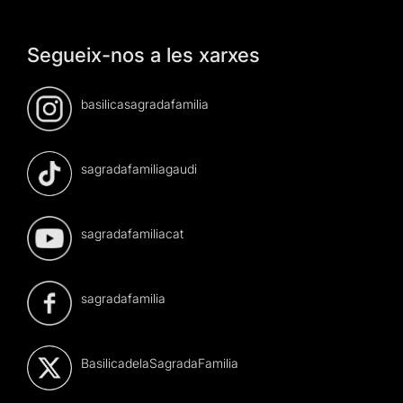
Segueix-nos a les xarxes
basilicasagradafamilia
sagradafamiliagaudi
sagradafamiliacat
sagradafamilia
BasilicadelaSagradaFamilia