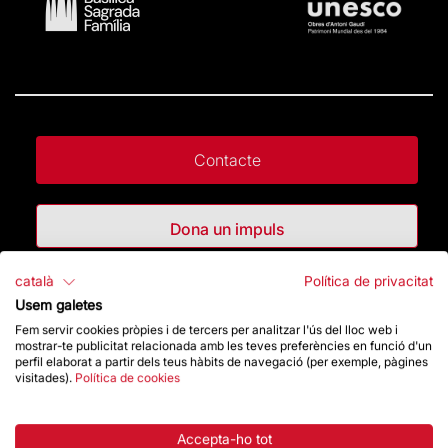
Contacte
Dona un impuls
català
Política de privacitat
Botiga
Usem galetes
Fem servir cookies pròpies i de tercers per analitzar l'ús del lloc web i
mostrar-te publicitat relacionada amb les teves preferències en funció d'un
Destacats
perfil elaborat a partir dels teus hàbits de navegació (per exemple, pàgines
visitades).
Política de cookies
La Fundació
Accepta-ho tot