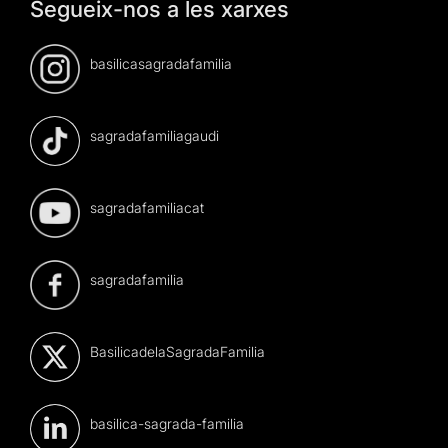
Segueix-nos a les xarxes
basilicasagradafamilia
sagradafamiliagaudi
sagradafamiliacat
sagradafamilia
BasilicadelaSagradaFamilia
basilica-sagrada-familia