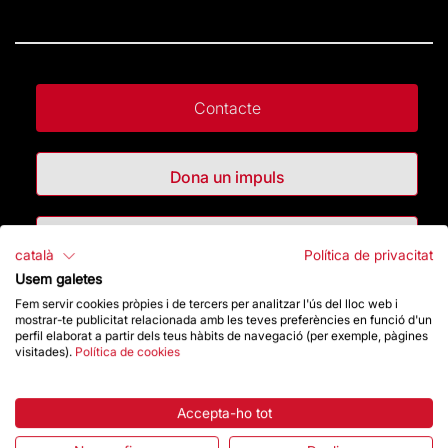
Contacte
Dona un impuls
Botiga
català
Política de privacitat
Usem galetes
Fem servir cookies pròpies i de tercers per analitzar l'ús del lloc web i
Destacats
mostrar-te publicitat relacionada amb les teves preferències en funció d'un
perfil elaborat a partir dels teus hàbits de navegació (per exemple, pàgines
visitades).
Política de cookies
La Fundació
Preguntes freqüents
Accepta-ho tot