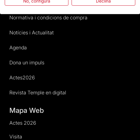
No, configura
Declina
Atenció al Visitant
Normativa i condicions de compra
Notícies i Actualitat
Agenda
Dona un impuls
Actes2026
Revista Temple en digital
Mapa Web
Actes 2026
Visita