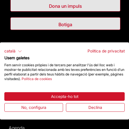
Dona un impuls
Botiga
Destacats
català
Política de privacitat
Usem galetes
La Fundació
Fem servir cookies pròpies i de tercers per analitzar l'ús del lloc web i
mostrar-te publicitat relacionada amb les teves preferències en funció d'un
Preguntes freqüents
perfil elaborat a partir dels teus hàbits de navegació (per exemple, pàgines
visitades).
Política de cookies
Atenció al Visitant
Accepta-ho tot
Normativa i condicions de compra
No, configura
Declina
Notícies i Actualitat
Agenda