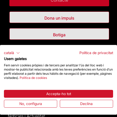
Contacte
Dona un impuls
Botiga
Destacats
català
Política de privacitat
Usem galetes
La Fundació
Fem servir cookies pròpies i de tercers per analitzar l'ús del lloc web i
mostrar-te publicitat relacionada amb les teves preferències en funció d'un
perfil elaborat a partir dels teus hàbits de navegació (per exemple, pàgines
Preguntes freqüents
visitades).
Política de cookies
Atenció al Visitant
Accepta-ho tot
Normativa i condicions de compra
No, configura
Declina
Notícies i Actualitat