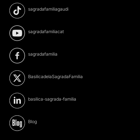
sagradafamiliagaudi
sagradafamiliacat
sagradafamilia
BasilicadelaSagradaFamilia
basilica-sagrada-familia
Blog