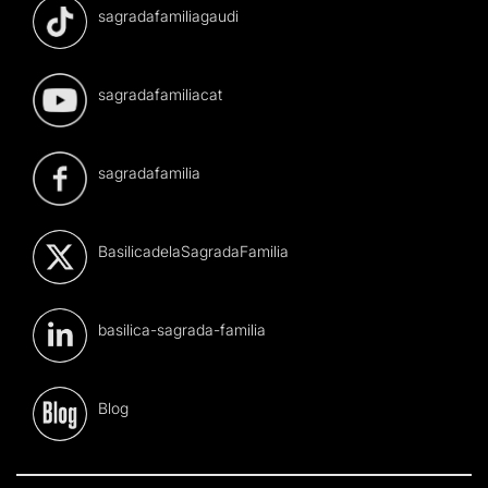
sagradafamiliagaudi
sagradafamiliacat
sagradafamilia
BasilicadelaSagradaFamilia
basilica-sagrada-familia
Blog