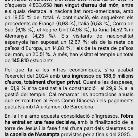
d’aquests 4.833.658
han vingut d’arreu del món
, entre
els quals destaca la nacionalitat nord-americana, amb
un 18,55 % del total. A continuació, els segueixen els
procedents de França (6,93 %), Itàlia (6,53 %), Corea de
Sud (6,18 %), el Regne Unit (4,98 %), la Xina (4,52 %) i
Alemanya (4,25 %). Els visitants de nacionalitat
espanyola han suposat un 12,67 %; els de la resta de
països d’Europa, un 14,88 %, i els de la resta de països
del món, un 20,51 %. A més, han visitat el temple un total
de
145.810
estudiants.
Pel que fa a les xifres econòmiques, s’ha acabat
l’exercici del 2024 amb
uns ingressos de 133,9 milions
d’euros, totalment d’origen privat
. Quant a les despeses,
el 51,9 % s’ha destinat a la construcció i el 29,9 % a la
gestió del temple.
Cal remarcar les aportacions anuals
que es realitzen al Fons Comú Diocesà i els pagaments
pactats amb l’Ajuntament de Barcelona.
En la línia amb aquesta consolidació d’ingressos,
l’obra
ha entrat en una fase decisiva,
amb la finalització de la
torre de Jesús i la fase final d’una part dels claustres de
la capella de l’Assumpta
previstes per a finals del 2025.