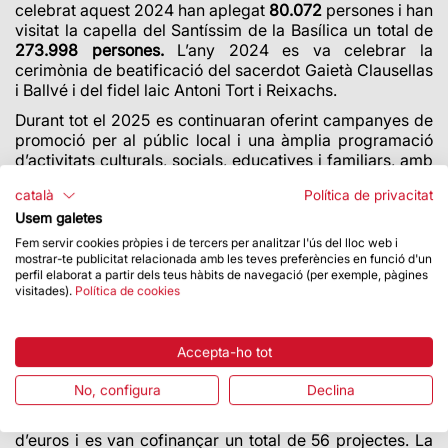
celebrat aquest 2024 han aplegat
80.072
persones i han
visitat la capella del Santíssim de la Basílica un total de
273.998
persones.
L’any 2024
es va celebrar la
cerimònia de beatificació del sacerdot Gaietà Clausellas
i Ballvé i del fidel laic Antoni Tort i Reixachs.
Durant tot el 2025 es continuaran oferint campanyes de
promoció per al públic local i una àmplia programació
d’activitats culturals, socials, educatives i familiars, amb
l’objectiu que la ciutadania pugui gaudir de l’obra de
català
Política de privacitat
Gaudí.
Usem galetes
El Fons d’Acció Social incrementa la seva dotació en un
Fem servir cookies pròpies i de tercers per analitzar l'ús del lloc web i
50 %
mostrar-te publicitat relacionada amb les teves preferències en funció d'un
perfil elaborat a partir dels teus hàbits de navegació (per exemple, pàgines
La plena recuperació econòmica ha permès destinar
una
visitades).
Política de cookies
part de l’excedent dels resultats
de la Fundació a
incrementar la dotació econòmica del
Fons d’Acció
Social
. El
2023 el Patronat de la Junta Constructora de
Accepta-ho tot
la Sagrada Família va impulsar aquesta
iniciativa, que té
com a finalitat cofinançar projectes socials promoguts
No, configura
Declina
per entitats sense ànim de lucre. La primera
convocatòria va comptar
amb una dotació de 2,3 milions
d’euros i es van cofinançar un total de 56 projectes. La