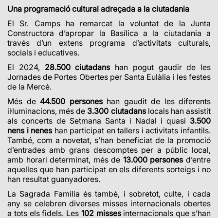
Una programació cultural adreçada a la ciutadania
El Sr. Camps ha remarcat la voluntat de la Junta
Constructora d’apropar la Basílica a la ciutadania a
través d’un extens programa d’activitats culturals,
socials i educatives.
El 2024,
28.500 ciutadans
han pogut gaudir de les
Jornades de Portes Obertes per Santa Eulàlia i les festes
de la Mercè.
Més de
44.500 persones
han gaudit de les diferents
il·luminacions, més de
3.300 ciutadans
locals han assistit
als concerts de Setmana Santa i Nadal i quasi
3.500
nens i nenes
han participat en tallers i activitats infantils.
També, com a novetat, s’han beneficiat de la promoció
d’entrades amb grans descomptes per a públic local,
amb horari determinat, més de
13.000 persones
d’entre
aquelles que han participat en els diferents sorteigs i no
han resultat guanyadores.
La Sagrada Família és també, i sobretot, culte, i cada
any se celebren diverses misses internacionals obertes
a tots els fidels. Les
102 misses
internacionals que s’han