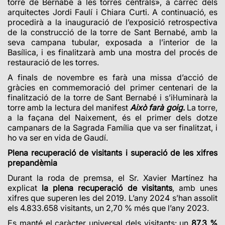
torre de Bernabé a les torres centrals», a càrrec dels
arquitectes Jordi Faulí i Chiara Curti. A continuació, es
procedirà a la inauguració de l’exposició retrospectiva
de la construcció de la torre de Sant Bernabé, amb la
seva campana tubular, exposada a l’interior de la
Basílica, i es finalitzarà amb una mostra del procés de
restauració de les torres.
A finals de novembre es farà una missa d’acció de
gràcies en commemoració del primer centenari de la
finalització de la torre de Sant Bernabé i s’il·luminarà la
torre amb la lectura del manifest
Això farà
goig
.
La
torre,
a la façana del Naixement, és el primer dels dotze
campanars de la Sagrada Família que va ser finalitzat, i
ho va ser en vida de Gaudí.
Plena recuperació de visitants i superació de les xifres
prepandèmia
Durant la roda de premsa, el Sr. Xavier Martínez ha
explicat
la plena recuperació de visitants
, amb unes
xifres que superen les del 2019. L’any 2024 s’han assolit
els 4.833.658 visitants, un 2,70 % més que l’any 2023.
Es manté el caràcter universal dels visitants:
un
87,3 %