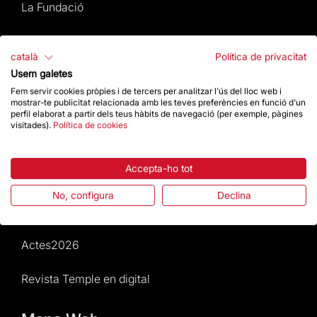
La Fundació
Preguntes freqüents
català
Política de privacitat
Atenció al Visitant
Usem galetes
Fem servir cookies pròpies i de tercers per analitzar l'ús del lloc web i
mostrar-te publicitat relacionada amb les teves preferències en funció d'un
Normativa i condicions de compra
perfil elaborat a partir dels teus hàbits de navegació (per exemple, pàgines
visitades).
Política de cookies
Notícies i Actualitat
Accepta-ho tot
Agenda
No, configura
Declina
Dona un impuls
Actes2026
Revista Temple en digital