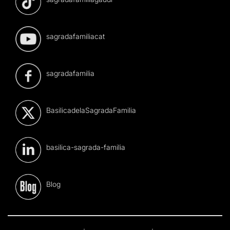
sagradafamiliacat
sagradafamilia
BasilicadelaSagradaFamilia
basilica-sagrada-familia
Blog