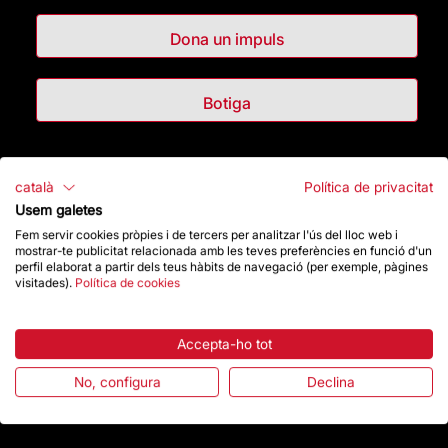
Dona un impuls
Botiga
Destacats
català
Política de privacitat
Usem galetes
La Fundació
Fem servir cookies pròpies i de tercers per analitzar l'ús del lloc web i
mostrar-te publicitat relacionada amb les teves preferències en funció d'un
perfil elaborat a partir dels teus hàbits de navegació (per exemple, pàgines
Preguntes freqüents
visitades).
Política de cookies
Atenció al Visitant
Accepta-ho tot
Normativa i condicions de compra
No, configura
Declina
Notícies i Actualitat