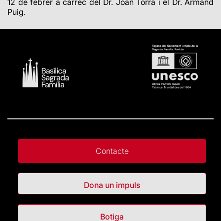
12 de febrer a càrrec del Dr. Joan Torra i el Dr. Armand
Puig.
Contacte
Dona un impuls
Botiga