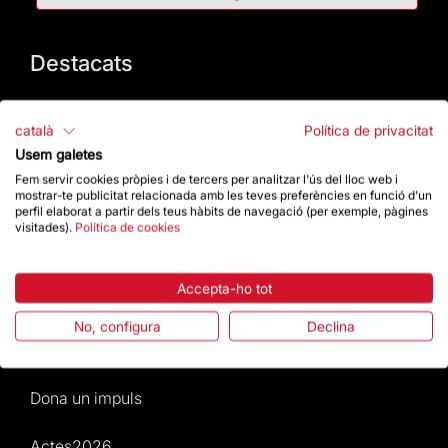
Destacats
La Fundació
català
Política de privacitat
Usem galetes
Preguntes freqüents
Fem servir cookies pròpies i de tercers per analitzar l'ús del lloc web i
mostrar-te publicitat relacionada amb les teves preferències en funció d'un
Atenció al Visitant
perfil elaborat a partir dels teus hàbits de navegació (per exemple, pàgines
visitades).
Política de cookies
Normativa i condicions de compra
Accepta-ho tot
Notícies i Actualitat
No, configura
Declina
Agenda
Dona un impuls
Actes2026