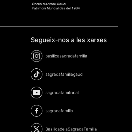
Segueix-nos a les xarxes
basilicasagradafamilia
sagradafamiliagaudi
sagradafamiliacat
sagradafamilia
BasilicadelaSagradaFamilia