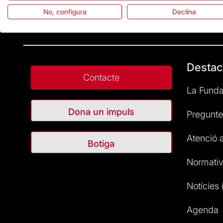
No, configura
Declina
Destac
Contacte
La Funda
Dona un impuls
Pregunte
Atenció a
Botiga
Normativ
Notícies i
Agenda