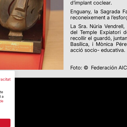
d’implant coclear.
Enguany, la Sagrada Fa
reconeixement a l’esforç 
La Sra. Núria Vendrell
del Temple Expiatori d
recollir el guardó, junt
Basílica, i Mònica Pér
acció socio- educativa.
Foto: © Federación AI
vacitat
-te
t a
 de