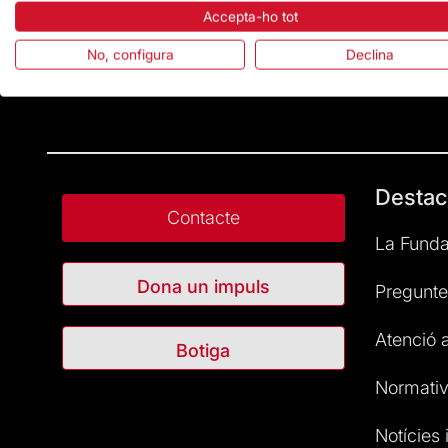
Accepta-ho tot
No, configura
Declina
Destac
Contacte
La Funda
Dona un impuls
Pregunte
Atenció a
Botiga
Normativ
Notícies i