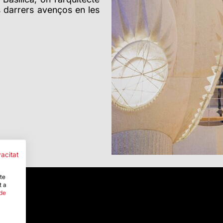
ls darrers avenços en les
vacitat
-te
t a
 de