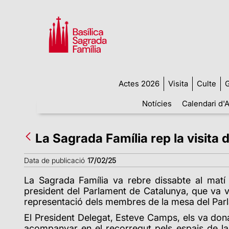
Actes 2026
Visita
Culte
G
Notícies
Calendari d'A
La Sagrada Família rep la visit
Data de publicació
17/02/25
La Sagrada Família va rebre dissabte al matí l
president del Parlament de Catalunya, que va 
representació dels membres de la mesa del Par
El President Delegat, Esteve Camps, els va dona
acompanyar en el recorregut pels espais de la B