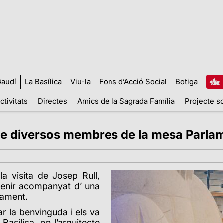
audí
La Basílica
Viu-la
Fons d’Acció Social
Botiga
ctivitats
Directes
Amics de la Sagrada Família
Projecte so
a de diversos membres de la mesa Parl
a visita de Josep Rull,
venir acompanyat d’ una
lament.
r la benvinguda i els va
asílica, on l’arquitecte