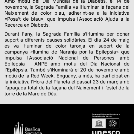
Amb motiu del Dia Mundial de la Diabetis, el 14 de
novembre, la Sagrada Família va il·luminar la façana del
Naixement de color blau, adherint-se a la iniciativa
«Posa’t de blau», que impulsa l’Associació Ajuda a la
Recerca en Diabetis.
Durant l'any, la Sagrada Família s’il·lumina per donar
suport a diferents causes solidàries. El dia 24 de maig
es va il·luminar de color taronja en suport de la
campanya «Ilumina de Naranja por la Epilepsia» que
impulsa l’Associació Nacional de Persones amb
Epilèpsia – ANPE amb motiu del Dia Nacional de
l’Epilèpsia.
També s’il·luminarà el 20 de novembre amb
motiu de la Red Week
. Enguany, a més, ha participat en
la iniciativa l’Hora del Planeta el passat 23 de març amb
l’apagada total de la façana del Naixement i l’estel de la
torre de la Mare de Déu.