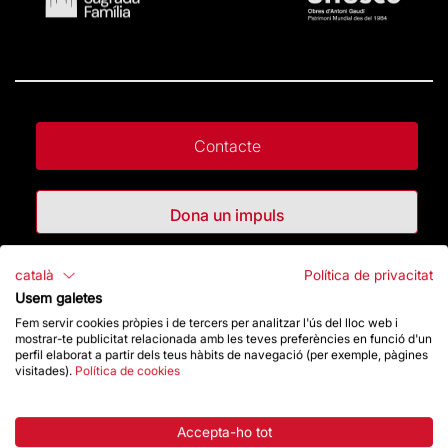
Contacte
Dona un impuls
català
Política de privacitat
Botiga
Usem galetes
Fem servir cookies pròpies i de tercers per analitzar l'ús del lloc web i
mostrar-te publicitat relacionada amb les teves preferències en funció d'un
Destacats
perfil elaborat a partir dels teus hàbits de navegació (per exemple, pàgines
visitades).
Política de cookies
La Fundació
Accepta-ho tot
Preguntes freqüents