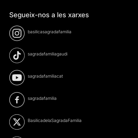
Segueix-nos a les xarxes
basilicasagradafamilia
sagradafamiliagaudi
sagradafamiliacat
sagradafamilia
BasilicadelaSagradaFamilia