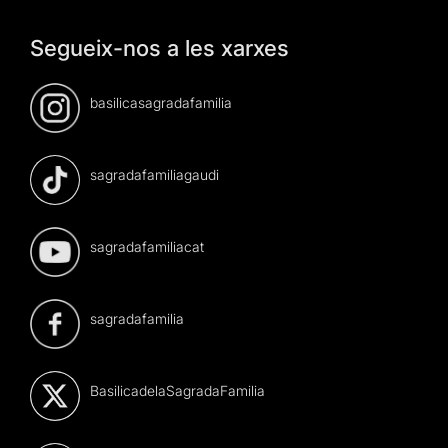
Segueix-nos a les xarxes
basilicasagradafamilia
sagradafamiliagaudi
sagradafamiliacat
sagradafamilia
BasilicadelaSagradaFamilia