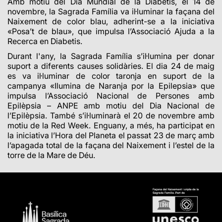
Amb motiu del Dia Mundial de la Diabetis, el 14 de
novembre, la Sagrada Família va il·luminar la façana del
Naixement de color blau, adherint-se a la iniciativa
«Posa’t de blau», que impulsa l’Associació Ajuda a la
Recerca en Diabetis.
Durant l'any, la Sagrada Família s’il·lumina per donar
suport a diferents causes solidàries. El dia 24 de maig
es va il·luminar de color taronja en suport de la
campanya «Ilumina de Naranja por la Epilepsia» que
impulsa l’Associació Nacional de Persones amb
Epilèpsia – ANPE amb motiu del Dia Nacional de
l’Epilèpsia.
També s’il·luminarà el 20 de novembre amb
motiu de la Red Week
. Enguany, a més, ha participat en
la iniciativa l’Hora del Planeta el passat 23 de març amb
l’apagada total de la façana del Naixement i l’estel de la
torre de la Mare de Déu.