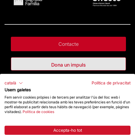
Contacte
Dona un impuls
català
Política de privacitat
Botiga
Usem galetes
Fem servir cookies pròpies i de tercers per analitzar l'ús del lloc web i
mostrar-te publicitat relacionada amb les teves preferències en funció d'un
Destacats
perfil elaborat a partir dels teus hàbits de navegació (per exemple, pàgines
visitades).
Política de cookies
La Fundació
Accepta-ho tot
Preguntes freqüents