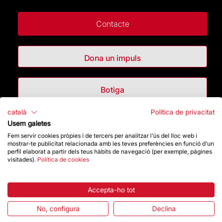
Contacte
Dona un impuls
Botiga
català
Política de privacitat
Destacats
Usem galetes
Fem servir cookies pròpies i de tercers per analitzar l'ús del lloc web i
mostrar-te publicitat relacionada amb les teves preferències en funció d'un
La Fundació
perfil elaborat a partir dels teus hàbits de navegació (per exemple, pàgines
visitades).
Política de cookies
Preguntes freqüents
Accepta-ho tot
Atenció al Visitant
No, configura
Declina
Normativa i condicions de compra