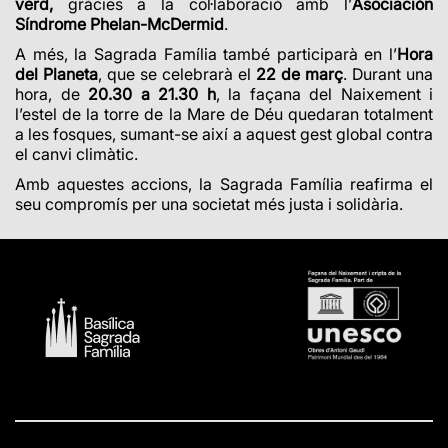
verd,
gràcies a la col·laboració amb l’
Asociación
Síndrome Phelan-McDermid
.
A més, la Sagrada Família també participarà en l’
Hora
del Planeta
, que se celebrarà el
22 de març
. Durant una
hora, de
20.30 a 21.30 h
, la façana del Naixement i
l’estel de la torre de la Mare de Déu quedaran totalment
a les fosques, sumant-se així a aquest gest global contra
el canvi climàtic.
Amb aquestes accions, la Sagrada Família reafirma el
seu compromís per una societat més justa i solidària.