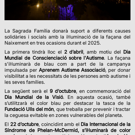
La Sagrada Família donarà suport a diferents causes
solidàries i socials amb la il·luminació de la façana del
Naixement en tres ocasions durant el 2025.
La primera tindrà lloc el
2 d’abril
, amb motiu del
Dia
Mundial de Conscienciació sobre l'Autisme
. La façana
s'il·luminarà de blau com a part de la campanya
impulsada per
Aprenem Autisme Associació
, per donar
visibilitat a les necessitats de les persones amb autisme i
les seves famílies.
La següent serà el
9 d’octubre
, en commemoració del
Dia Mundial de la Visió
. En aquesta ocasió, també
s’utilitzarà el color blau per destacar la tasca de la
Fundació Ulls del món
, que treballa per prevenir i tractar
la ceguesa evitable en zones vulnerables del planeta.
El
22 d’octubre
, coincidint amb el
Dia Internacional de la
Síndrome de Phelan-McDermid, s’il·luminarà de color