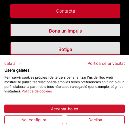
Contacte
Dona un impuls
Botiga
català
Política de privacitat
Destacats
Usem galetes
Fem servir cookies pròpies i de tercers per analitzar l'ús del lloc web i
mostrar-te publicitat relacionada amb les teves preferències en funció d'un
La Fundació
perfil elaborat a partir dels teus hàbits de navegació (per exemple, pàgines
visitades).
Política de cookies
Preguntes freqüents
Accepta-ho tot
Atenció al Visitant
No, configura
Declina
Normativa i condicions de compra