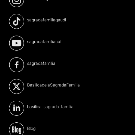
sagradafamiliagaudi
sagradafamiliacat
sagradafamilia
BasilicadelaSagradaFamilia
basilica-sagrada-familia
Blog