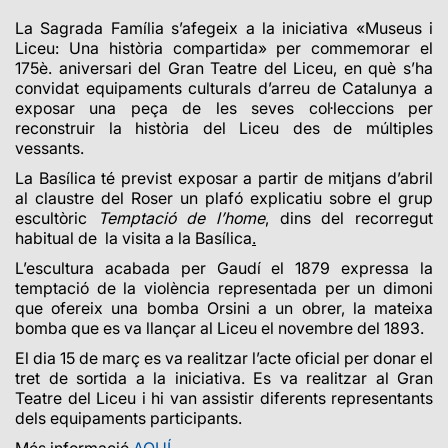
La Sagrada Família s’afegeix a la iniciativa «Museus i
Liceu: Una història compartida» per commemorar el
175è. aniversari del Gran Teatre del Liceu, en què s’ha
convidat equipaments culturals d’arreu de Catalunya a
exposar una peça de les seves col·leccions per
reconstruir la història del Liceu des de múltiples
vessants.
La Basílica té previst exposar a partir de mitjans d’abril
al claustre del Roser un plafó explicatiu sobre el grup
escultòric
Temptació de l’home
, dins del recorregut
habitual de la visita a la Basílica
.
L’escultura acabada per Gaudí el 1879 expressa la
temptació de la violència representada per un dimoni
que ofereix una bomba Orsini a un obrer, la mateixa
bomba que es va llançar al Liceu el novembre del 1893.
El dia 15 de març es va realitzar l’acte oficial per donar el
tret de sortida a la iniciativa. Es va realitzar al Gran
Teatre del Liceu i hi van assistir diferents representants
dels equipaments participants
.
Més informació
AQUÍ