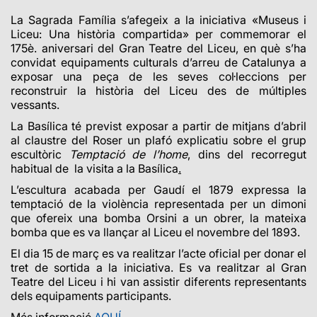
La Sagrada Família s’afegeix a la iniciativa «Museus i
Liceu: Una història compartida» per commemorar el
175è. aniversari del Gran Teatre del Liceu, en què s’ha
convidat equipaments culturals d’arreu de Catalunya a
exposar una peça de les seves col·leccions per
reconstruir la història del Liceu des de múltiples
vessants.
La Basílica té previst exposar a partir de mitjans d’abril
al claustre del Roser un plafó explicatiu sobre el grup
escultòric
Temptació de l’home
, dins del recorregut
habitual de la visita a la Basílica
.
L’escultura acabada per Gaudí el 1879 expressa la
temptació de la violència representada per un dimoni
que ofereix una bomba Orsini a un obrer, la mateixa
bomba que es va llançar al Liceu el novembre del 1893.
El dia 15 de març es va realitzar l’acte oficial per donar el
tret de sortida a la iniciativa. Es va realitzar al Gran
Teatre del Liceu i hi van assistir diferents representants
dels equipaments participants
.
Més informació
AQUÍ