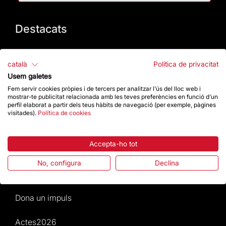
Destacats
La Fundació
català
Política de privacitat
Preguntes freqüents
Usem galetes
Fem servir cookies pròpies i de tercers per analitzar l'ús del lloc web i
mostrar-te publicitat relacionada amb les teves preferències en funció d'un
Atenció al Visitant
perfil elaborat a partir dels teus hàbits de navegació (per exemple, pàgines
visitades).
Política de cookies
Normativa i condicions de compra
Accepta-ho tot
Notícies i Actualitat
No, configura
Declina
Agenda
Dona un impuls
Actes2026