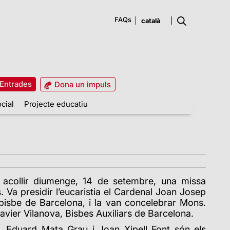
FAQs
Entrades
Dona un impuls
cial
Projecte educatiu
 acollir diumenge, 14 de setembre, una missa
. Va presidir l’eucaristia el Cardenal Joan Josep
ebisbe de Barcelona,
i la van concelebrar Mons.
avier Vilanova, Bisbes Auxiliars de Barcelona.
, Eduard Mata Grau i Joan Xipell Font són els