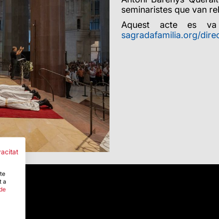
seminaristes que van re
Aquest acte es va
sagradafamilia.org/dire
vacitat
-te
t a
 de