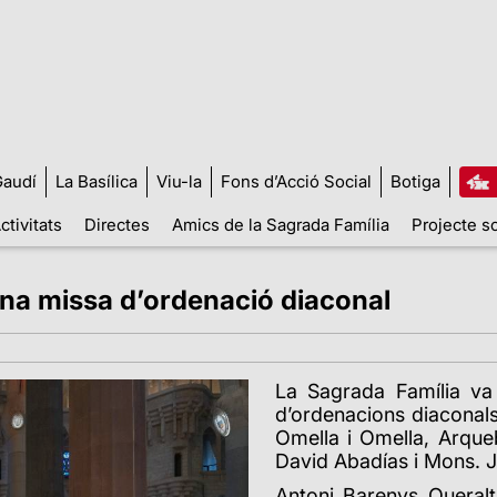
audí
La Basílica
Viu-la
Fons d’Acció Social
Botiga
ctivitats
Directes
Amics de la Sagrada Família
Projecte so
una missa d’ordenació diaconal
La Sagrada Família va
d’ordenacions diaconals
Omella i Omella, Arqu
David Abadías i Mons. J
Antoni Barenys Queralt