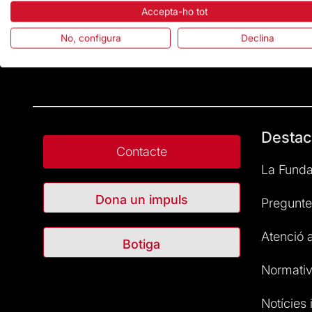
Accepta-ho tot
No, configura
Declina
Destac
Contacte
La Funda
Dona un impuls
Pregunte
Atenció a
Botiga
Normativ
Notícies i