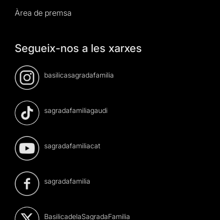
Àrea de premsa
Segueix-nos a les xarxes
basilicasagradafamilia
sagradafamiliagaudi
sagradafamiliacat
sagradafamilia
BasilicadelaSagradaFamilia