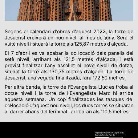
Segons el calendari d’obres d’aquest 2022, la torre de
Jesucrist creixerà un nou nivell al mes de juny. Serà el
vuitè nivell i situarà la torre als 125,87 metres d’alçada.
El 7 d’abril es va acabar la col·locació dels panells del
setè nivell, arribant als 121,5 metres d’alçada, i està
previst finalitzar l’any assolint el novè nivell de dotze,
situant la torre als 130,75 metres d’alçada.
La torre de
Jesucrist, una vegada finalitzada, farà 172,50 metres.
Per altra banda, la torre de l’Evangelista Lluc es troba al
dotzè nivell i la torre de l’Evangelista Marc hi arriba
aquesta setmana. Un cop finalitzades les tasques de
col·locació d’aquest nou nivell, les dues torres se situaran
al darrer abans del terminal i arribaran als 110,5 metres.