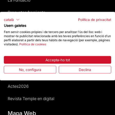
La Fundació
Preguntes freqüents
català
Política de privacitat
Atenció al Visitant
Usem galetes
Fem servir cookies pròpies i de tercers per analitzar l'ús del lloc web i
mostrar-te publicitat relacionada amb les teves preferències en funció d'un
Normativa i condicions de compra
perfil elaborat a partir dels teus hàbits de navegació (per exemple, pàgines
visitades).
Política de cookies
Notícies i Actualitat
Accepta-ho tot
Agenda
No, configura
Declina
Dona un impuls
Actes2026
Revista Temple en digital
Mapa Web