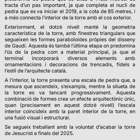
tracta d’un pas important, ja que completa el nucli de
pedra que es va iniciar el 2019, a la cota de 85 metres, i
a més connecta l’interior de la torre amb el cos exterior.
Exteriorment, el dotzè nivell manté la geometria
característica de la torre, amb finestres triangulars que
segueixen les formes paraboloides pròpies del disseny
de Gaudí. Aquesta és també l’última etapa on predomina
l’ús de la pedra com a material principal, ja que el
terminal incorporarà diversos elements amb
ornamentacions i decoracions de trencadís, fidels a
l’estil de l’arquitecte català.
A l’interior, la torre presenta una escala de pedra que, a
mesura que ascendeix, s’eixampla, mentre la silueta de
la torre es va tancant progressivament. Aquesta
combinació de formes crea un efecte arquitectònic únic,
quan (precisament en aquest dotzè nivell) l’escala
interior coincideix amb la paret interior de la torre, en
una fusió visual i estructural.
Se segueix treballant amb la voluntat d’acabar la torre
de Jesucrist a finals del 2025.