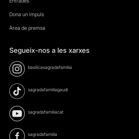
Entrades
Dona un impuls
Àrea de premsa
Segueix-nos a les xarxes
basilicasagradafamilia
sagradafamiliagaudi
sagradafamiliacat
sagradafamilia