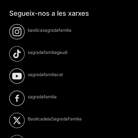
Segueix-nos a les xarxes
basilicasagradafamilia
sagradafamiliagaudi
sagradafamiliacat
sagradafamilia
BasilicadelaSagradaFamilia