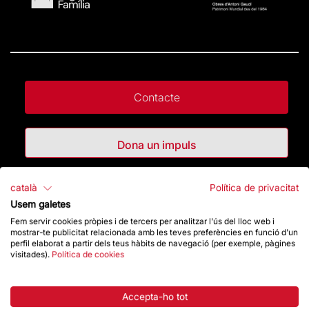
Contacte
Dona un impuls
Botiga
català
Política de privacitat
Usem galetes
Fem servir cookies pròpies i de tercers per analitzar l'ús del lloc web i
mostrar-te publicitat relacionada amb les teves preferències en funció d'un
Destacats
perfil elaborat a partir dels teus hàbits de navegació (per exemple, pàgines
visitades).
Política de cookies
La Fundació
Accepta-ho tot
Preguntes freqüents