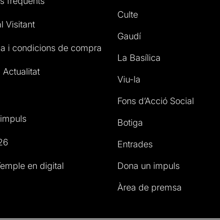
s freqüents
Culte
l Visitant
Gaudí
a i condicions de compra
La Basílica
 Actualitat
Viu-la
Fons d’Acció Social
impuls
Botiga
26
Entrades
emple en digital
Dona un impuls
Àrea de premsa