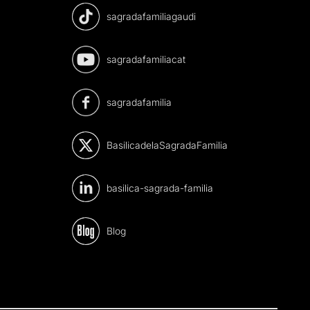
sagradafamiliagaudi
sagradafamiliacat
sagradafamilia
BasilicadelaSagradaFamilia
basilica-sagrada-familia
Blog