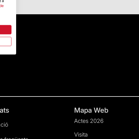
t a
 de
ats
Mapa Web
Actes 2026
ció
Visita