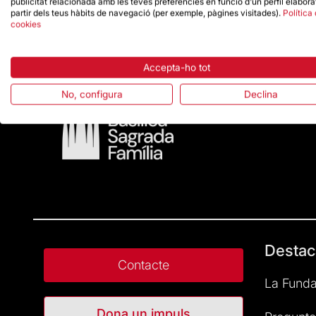
publicitat relacionada amb les teves preferències en funció d'un perfil elabora
Desembre: 18-22 h
partir dels teus hàbits de navegació (per exemple, pàgines visitades).
Política
cookies
Accepta-ho tot
No, configura
Declina
Destac
Contacte
La Funda
Dona un impuls