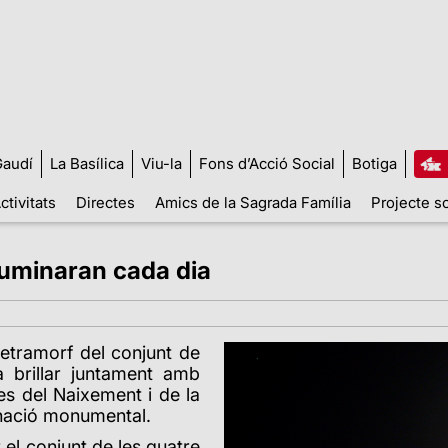
audí
La Basílica
Viu-la
Fons d’Acció Social
Botiga
ctivitats
Directes
Amics de la Sagrada Família
Projecte so
·luminaran cada dia
 tetramorf del conjunt de
a brillar juntament amb
nes del Naixement i de la
minació monumental.
el conjunt de les quatre