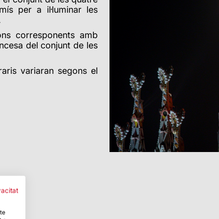
ís per a il·luminar les
.
ions corresponents amb
ncesa del conjunt de les
raris variaran segons el
vacitat
-te