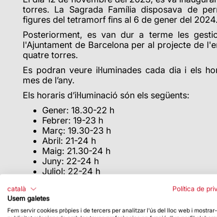
torres. La Sagrada Família disposava de perm
figures del tetramorf fins al 6 de gener del 2024
Posteriorment, es van dur a terme les gest
l'Ajuntament de Barcelona per al projecte de l'e
quatre torres.
Es podran veure il·luminades cada dia i els ho
mes de l’any.
Els horaris d’il·luminació són els següents:
Gener: 18.30-22 h
Febrer: 19-23 h
Març: 19.30-23 h
Abril: 21-24 h
Maig: 21.30-24 h
Juny: 22-24 h
Juliol: 22-24 h
Agost: 21.30-24 h
català
Política de pri
Setembre: 21-24 h
Usem galetes
Octubre: 20-23 h
Fem servir cookies pròpies i de tercers per analitzar l'ús del lloc web i mostrar
Novembre: 18.30-22 h