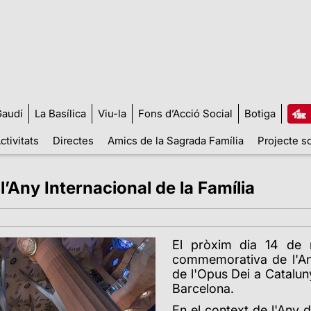
audí
La Basílica
Viu-la
Fons d’Acció Social
Botiga
ctivitats
Directes
Amics de la Sagrada Família
Projecte so
l’Any Internacional de la Família
El pròxim dia 14 de 
commemorativa de l'Any 
de l'Opus Dei a Cataluny
Barcelona.
En el context de l'Any 