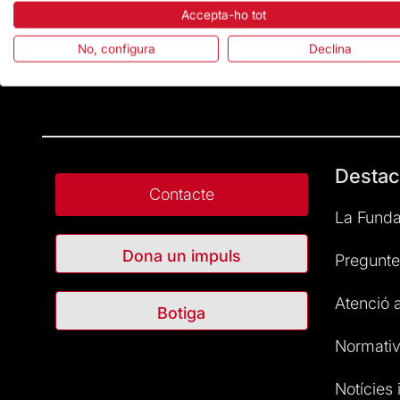
Accepta-ho tot
No, configura
Declina
Destac
Contacte
La Funda
Dona un impuls
Pregunte
Atenció a
Botiga
Normativ
Notícies i