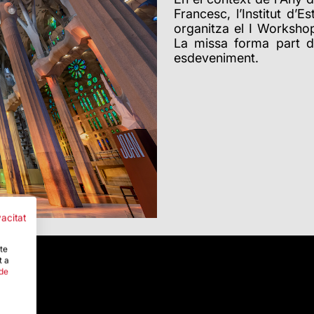
Francesc,
l’Institut d’
organitza el I Worksho
La missa forma part d
esdeveniment.
vacitat
-te
t a
 de