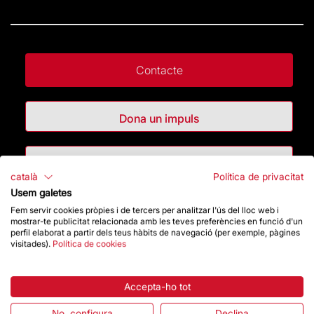
Contacte
Dona un impuls
Botiga
català
Política de privacitat
Usem galetes
Fem servir cookies pròpies i de tercers per analitzar l'ús del lloc web i
Destacats
mostrar-te publicitat relacionada amb les teves preferències en funció d'un
perfil elaborat a partir dels teus hàbits de navegació (per exemple, pàgines
visitades).
Política de cookies
La Fundació
Preguntes freqüents
Accepta-ho tot
No, configura
Declina