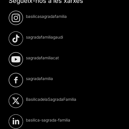
Segueix-nos a les xarxes
basilicasagradafamilia
sagradafamiliagaudi
sagradafamiliacat
sagradafamilia
BasilicadelaSagradaFamilia
basilica-sagrada-familia