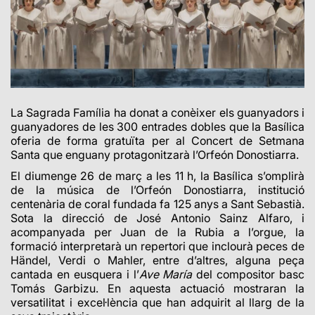
La Sagrada Família ha donat a conèixer els guanyadors i
guanyadores de les 300 entrades dobles que la Basílica
oferia de forma gratuïta per al Concert de Setmana
Santa que enguany protagonitzarà l’Orfeón Donostiarra.
El diumenge 26 de març a les 11 h, la Basílica s’omplirà
de la música de l’Orfeón Donostiarra, institució
centenària de coral
fundada fa 125 anys a Sant Sebastià.
Sota la direcció de José Antonio Sainz Alfaro, i
acompanyada per Juan de la Rubia a l’orgue, la
formació interpretarà un repertori que inclourà peces de
Händel, Verdi o Mahler, entre d’altres, alguna peça
cantada en eusquera i l’
Ave María
del compositor basc
Tomás Garbizu. En aquesta actuació mostraran la
versatilitat i excel·lència que han adquirit al llarg de la