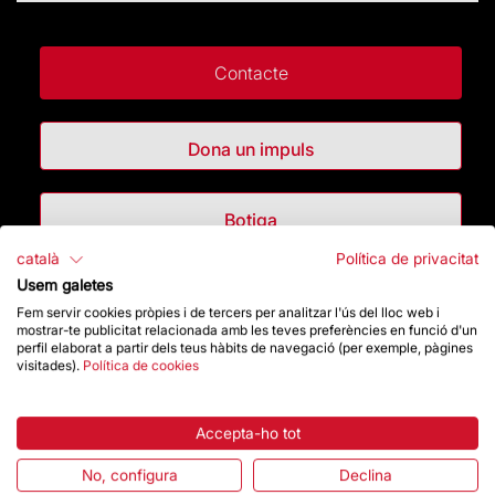
Contacte
Dona un impuls
Botiga
català
Política de privacitat
Usem galetes
Destacats
Fem servir cookies pròpies i de tercers per analitzar l'ús del lloc web i
mostrar-te publicitat relacionada amb les teves preferències en funció d'un
perfil elaborat a partir dels teus hàbits de navegació (per exemple, pàgines
La Fundació
visitades).
Política de cookies
Preguntes freqüents
Accepta-ho tot
Atenció al Visitant
No, configura
Declina