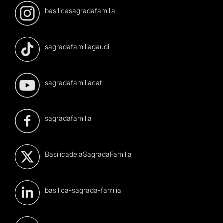
basilicasagradafamilia
sagradafamiliagaudi
sagradafamiliacat
sagradafamilia
BasilicadelaSagradaFamilia
basilica-sagrada-familia