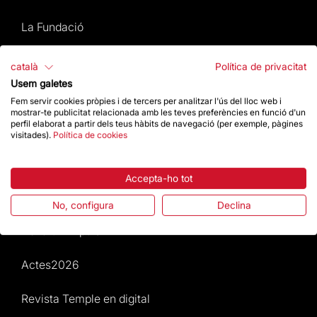
La Fundació
Preguntes freqüents
català
Política de privacitat
Usem galetes
Atenció al Visitant
Fem servir cookies pròpies i de tercers per analitzar l'ús del lloc web i
mostrar-te publicitat relacionada amb les teves preferències en funció d'un
perfil elaborat a partir dels teus hàbits de navegació (per exemple, pàgines
Normativa i condicions de compra
visitades).
Política de cookies
Notícies i Actualitat
Accepta-ho tot
Agenda
No, configura
Declina
Dona un impuls
Actes2026
Revista Temple en digital