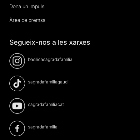
Dona un impuls
Àrea de premsa
Segueix-nos a les xarxes
basilicasagradafamilia
sagradafamiliagaudi
sagradafamiliacat
sagradafamilia