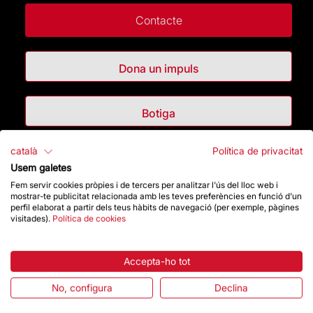
Contacte
Dona un impuls
Botiga
català
Política de privacitat
Destacats
Usem galetes
Fem servir cookies pròpies i de tercers per analitzar l'ús del lloc web i
La Fundació
mostrar-te publicitat relacionada amb les teves preferències en funció d'un
perfil elaborat a partir dels teus hàbits de navegació (per exemple, pàgines
visitades).
Política de cookies
Preguntes freqüents
Accepta-ho tot
Atenció al Visitant
No, configura
Declina
Normativa i condicions de compra