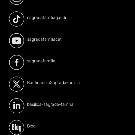
sagradafamiliagaudi
sagradafamiliacat
sagradafamilia
BasilicadelaSagradaFamilia
basilica-sagrada-familia
Blog