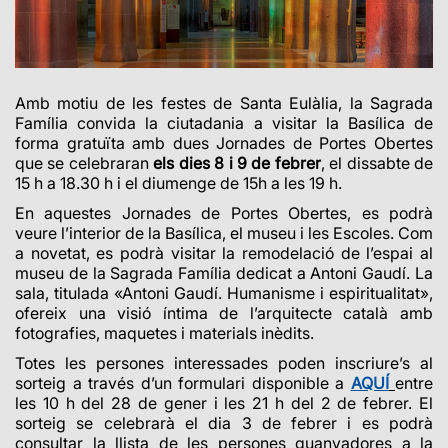
Amb motiu de les festes de Santa Eulàlia, la Sagrada
Família convida la ciutadania a visitar la Basílica de
forma gratuïta amb dues Jornades de Portes Obertes
que se celebraran
els dies 8 i 9 de febrer
, el dissabte de
15 h a 18.30 h i el diumenge de 15h a les 19 h.
En aquestes Jornades de Portes Obertes, es podrà
veure l’interior de la Basílica, el museu i les Escoles. Com
a novetat, es podrà visitar la remodelació de l’espai al
museu de la Sagrada Família dedicat a Antoni Gaudí. La
sala, titulada «Antoni Gaudí. Humanisme i espiritualitat»,
ofereix una visió íntima de l’arquitecte català amb
fotografies, maquetes i materials inèdits.
Totes les persones interessades poden inscriure’s al
sorteig a través d’un formulari disponible a
AQUÍ
entre
les 10 h del 28 de gener i les 21 h del 2 de febrer. El
sorteig se celebrarà el dia 3 de febrer i es podrà
consultar la llista de les persones guanyadores a la