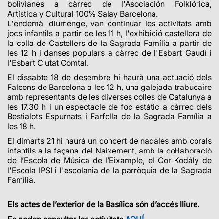
bolivianes a càrrec de l'Asociación Folklórica,
Artística y Cultural 100% Salay Barcelona.
L'endemà, diumenge, van continuar les activitats amb
jocs infantils a partir de les 11 h, l'exhibició castellera de
la colla de Castellers de la Sagrada Família a partir de
les 12 h i danses populars a càrrec de l'Esbart Gaudí i
l'Esbart Ciutat Comtal.
El dissabte 18 de desembre hi haurà una actuació dels
Falcons de Barcelona a les 12 h, una galejada trabucaire
amb representants de les diverses colles de Catalunya a
les 17.30 h i un espectacle de foc estàtic a càrrec dels
Bestialots Espurnats i Farfolla de la Sagrada Família a
les 18 h.
El dimarts 21 hi haurà un concert de nadales amb corals
infantils a la façana del Naixement, amb la col·laboració
de l’Escola de Música de l’Eixample, el Cor Kodály de
l'Escola IPSI i l'escolania de la parròquia de la Sagrada
Família.
Els actes de l’exterior de la Basílica són d’accés lliure.
Es poden consultar les activitats
AQUÍ