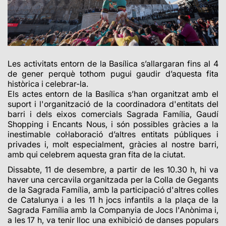
Les activitats entorn de la Basílica s’allargaran fins al 4
de gener perquè tothom pugui gaudir d’aquesta fita
històrica i celebrar-la.
Els actes entorn de la Basílica s’han organitzat amb el
suport i l'organització de la coordinadora d'entitats del
barri i dels eixos comercials Sagrada Família, Gaudí
Shopping i Encants Nous, i són possibles gràcies a la
inestimable col·laboració d’altres entitats públiques i
privades i, molt especialment, gràcies al nostre barri,
amb qui celebrem aquesta gran fita de la ciutat.
Dissabte, 11 de desembre, a partir de les 10.30 h, hi va
haver una cercavila organitzada per la Colla de Gegants
de la Sagrada Família, amb la participació d'altres colles
de Catalunya i a les 11 h jocs infantils a la plaça de la
Sagrada Família amb la Companyia de Jocs l'Anònima i,
a les 17 h, va tenir lloc una exhibició de danses populars