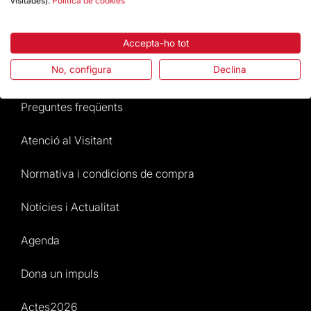
visitades).
Política de cookies
Destacats
Accepta-ho tot
No, configura
Declina
La Fundació
Preguntes freqüents
Atenció al Visitant
Normativa i condicions de compra
Notícies i Actualitat
Agenda
Dona un impuls
Actes2026