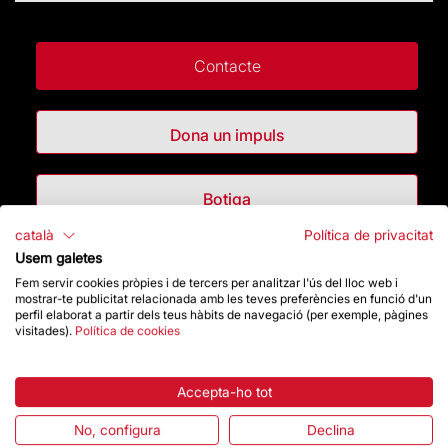
Contacte
Dona un impuls
Botiga
català
Política de privacitat
Usem galetes
Destacats
Fem servir cookies pròpies i de tercers per analitzar l'ús del lloc web i
mostrar-te publicitat relacionada amb les teves preferències en funció d'un
perfil elaborat a partir dels teus hàbits de navegació (per exemple, pàgines
La Fundació
visitades).
Política de cookies
Preguntes freqüents
Accepta-ho tot
Atenció al Visitant
No, configura
Declina