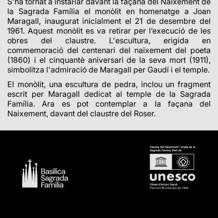
S'ha tornat a instal·lar davant la façana del Naixement de
la Sagrada Família el monòlit en homenatge a Joan
Maragall, inaugurat inicialment el 21 de desembre del
1961. Aquest monòlit es va retirar per l’execució de les
obres del claustre. L'escultura, erigida en
commemoració del centenari del naixement del poeta
(1860) i el cinquantè aniversari de la seva mort (1911),
simbolitza l'admiració de Maragall per Gaudí i el temple.
El monòlit, una escultura de pedra, inclou un fragment
escrit per Maragall dedicat al temple de la Sagrada
Família. Ara es pot contemplar a la façana del
Naixement, davant del claustre del Roser.