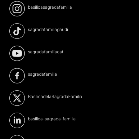
basilicasagradafamilia
sagradafamiliagaudi
sagradafamiliacat
sagradafamilia
BasilicadelaSagradaFamilia
basilica-sagrada-familia