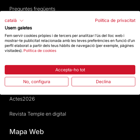
Preguntes freqüents
català
Política de privacitat
Atenció al Visitant
Usem galetes
Fem servir cookies pròpies i de tercers per analitzar l'ús del lloc web i
Normativa i condicions de compra
mostrar-te publicitat relacionada amb les teves preferències en funció d'un
perfil elaborat a partir dels teus hàbits de navegació (per exemple, pàgines
visitades).
Política de cookies
Notícies i Actualitat
Agenda
Accepta-ho tot
No, configura
Declina
Dona un impuls
Actes2026
Revista Temple en digital
Mapa Web