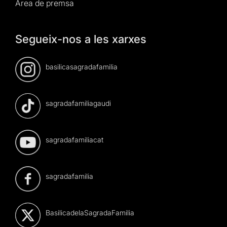
Àrea de premsa
Segueix-nos a les xarxes
basilicasagradafamilia
sagradafamiliagaudi
sagradafamiliacat
sagradafamilia
BasilicadelaSagradaFamilia