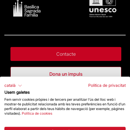
Contacte
Dona un impuls
català
Política de privacitat
Botiga
Usem galetes
Fem servir cookies pròpies i de tercers per analitzar l'ús del lloc web i
mostrar-te publicitat relacionada amb les teves preferències en funció d'un
perfil elaborat a partir dels teus hàbits de navegació (per exemple, pàgines
Destacats
visitades).
Política de cookies
La Fundació