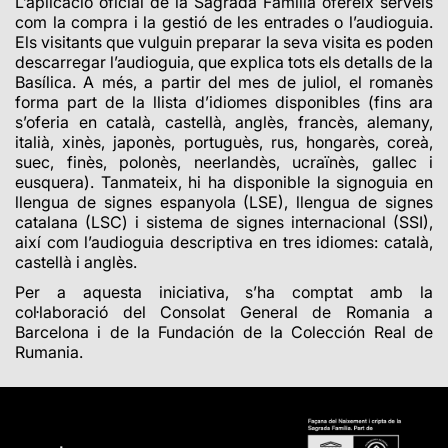
L’aplicació oficial de la Sagrada Família ofereix serveis
com la compra i la gestió de les entrades o l’audioguia.
Els visitants que vulguin preparar la seva visita es poden
descarregar l’audioguia, que explica tots els detalls de la
Basílica. A més, a partir del mes de juliol, el romanès
forma part de la llista d’idiomes disponibles (fins ara
s’oferia en català, castellà, anglès, francès, alemany,
italià, xinès, japonès, portuguès, rus, hongarès, coreà,
suec, finès, polonès, neerlandès, ucraïnès, gallec i
eusquera). Tanmateix, hi ha disponible la signoguia en
llengua de signes espanyola (LSE), llengua de signes
catalana (LSC) i sistema de signes internacional (SSI),
així com l’audioguia descriptiva en tres idiomes: català,
castellà i anglès.
Per a aquesta iniciativa, s’ha comptat amb la
col·laboració del Consolat General de Romania a
Barcelona i de la Fundación de la Colección Real de
Rumania.