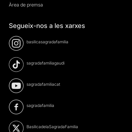
Àrea de premsa
Segueix-nos a les xarxes
basilicasagradafamilia
sagradafamiliagaudi
sagradafamiliacat
sagradafamilia
BasilicadelaSagradaFamilia