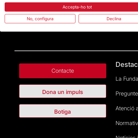
Accepta-ho tot
No, configura
Declina
Destac
Contacte
La Funda
Dona un impuls
Pregunte
Atenció a
Botiga
Normativ
Notícies i