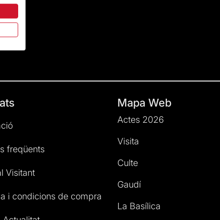
ats
Mapa Web
Actes 2026
ció
Visita
s freqüents
Culte
l Visitant
Gaudí
a i condicions de compra
La Basílica
 Actualitat