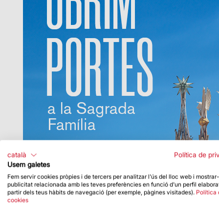
català
Política de pri
Usem galetes
Fem servir cookies pròpies i de tercers per analitzar l'ús del lloc web i mostrar
publicitat relacionada amb les teves preferències en funció d'un perfil elabora
partir dels teus hàbits de navegació (per exemple, pàgines visitades).
Política
cookies