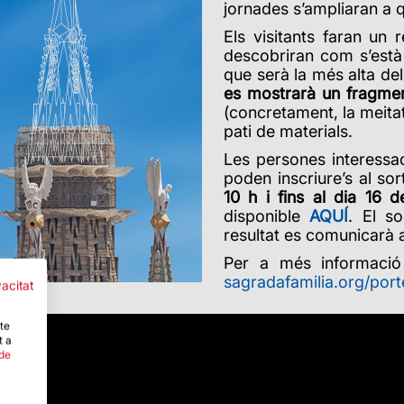
jornades s’ampliaran a q
Els visitants faran un 
descobriran com s’està t
que serà la més alta del
es mostrarà un fragmen
(concretament, la meitat
pati de materials.
Les persones interessa
poden inscriure’s al sor
10 h i fins al dia
16 d
disponible
AQUÍ
. El so
resultat es comunicarà 
Per a més informació
sagradafamilia.org/por
vacitat
-te
t a
 de