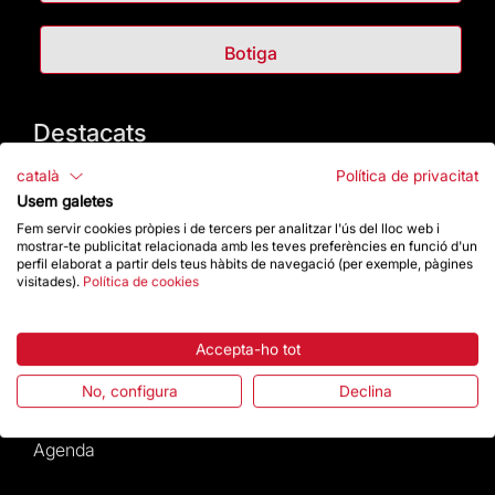
Botiga
Destacats
català
Política de privacitat
La Fundació
Usem galetes
Fem servir cookies pròpies i de tercers per analitzar l'ús del lloc web i
Preguntes freqüents
mostrar-te publicitat relacionada amb les teves preferències en funció d'un
perfil elaborat a partir dels teus hàbits de navegació (per exemple, pàgines
visitades).
Política de cookies
Atenció al Visitant
Normativa i condicions de compra
Accepta-ho tot
No, configura
Declina
Notícies i Actualitat
Agenda