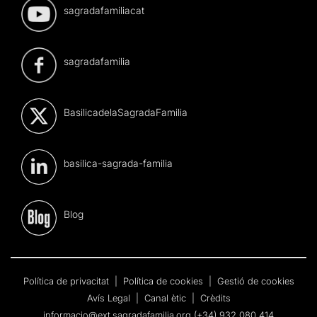
sagradafamiliacat
sagradafamilia
BasilicadelaSagradaFamilia
basilica-sagrada-familia
Blog
Política de privacitat
|
Política de cookies
|
Gestió de cookies
Avís Legal
|
Canal ètic
|
Crèdits
informacio@ext.sagradafamilia.org
(+34) 932 080 414