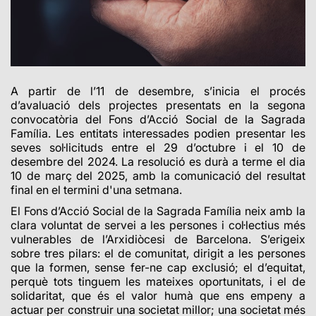
A partir de l’11 de desembre, s’inicia el procés
d’avaluació dels projectes presentats en la segona
convocatòria del Fons d’Acció Social de la Sagrada
Família. Les entitats interessades podien presentar les
seves sol·licituds entre el 29 d’octubre i el 10 de
desembre del 2024. La resolució es durà a terme el dia
10 de març del 2025, amb la comunicació del resultat
final en el termini d'una setmana.
El Fons d’Acció Social de la Sagrada Família neix amb la
clara voluntat de servei a les persones i col·lectius més
vulnerables de l’Arxidiòcesi de Barcelona. S’erigeix
sobre tres pilars: el de comunitat, dirigit a les persones
que la formen, sense fer-ne cap exclusió; el d’equitat,
perquè tots tinguem les mateixes oportunitats, i el de
solidaritat, que és el valor humà que ens empeny a
actuar per construir una societat millor; una societat més